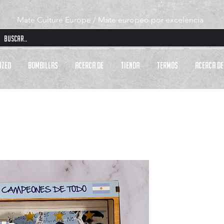
Mate Culture Europe / Mate europeo por excelencia
IZED
BOMBILLAS
Acerca de
Tienda
TERMOS
Acerca de