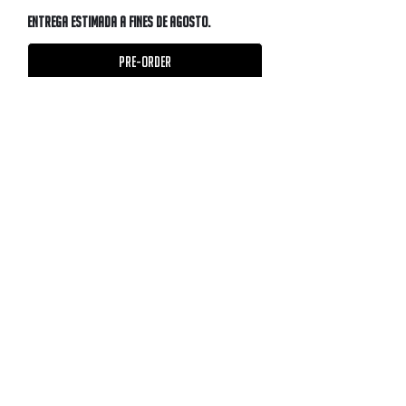
Entrega estimada a fines de AGOSTO.
Pre-Order
Cuero gamuzado
MATES RAMOS BCN
En Europa desde ©2021
Founded in Barcelona – Inspired by Argentina
matesramosbcn@gmail.com