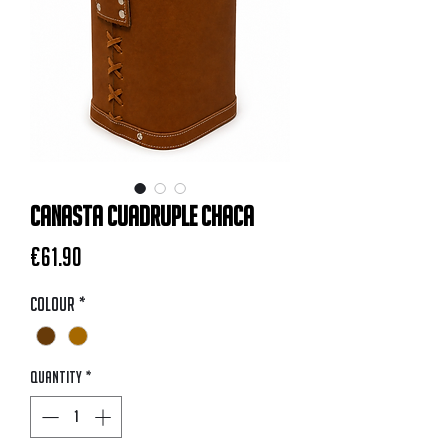
Canasta CUADRUPLE Chaca
Price
€61.90
Colour
*
Quantity
*