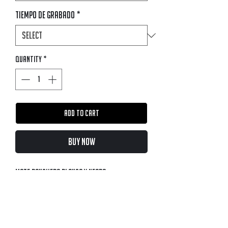
Tiempo de Grabado
*
Quantity
*
Add to Cart
Buy Now
Mate Ranchero Blanco y Negro
El mate ranchero es una pieza única, creada
con un diseño exclusivo y elaborado
completamente en madera de algarrobo. Su
forma robusta lo hace perfecto para