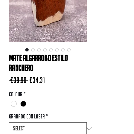
Mate Algarrobo estilo
Ranchero
Regular Price
Sale Price
 €39.90 
€34.31
Colour
*
Grabado con Laser
*