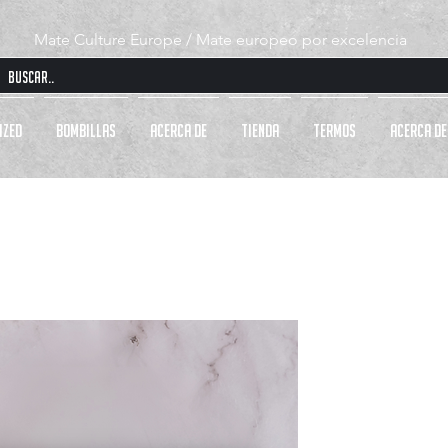
Mate Culture Europe / Mate europeo por excelencia
IZED
BOMBILLAS
Acerca de
Tienda
TERMOS
Acerca de