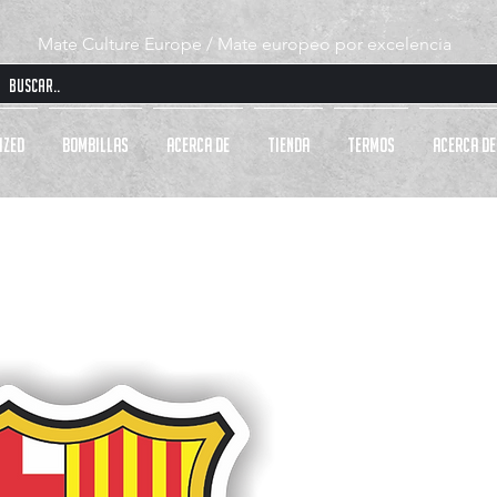
Mate Culture Europe / Mate europeo por excelencia
IZED
BOMBILLAS
Acerca de
Tienda
TERMOS
Acerca de