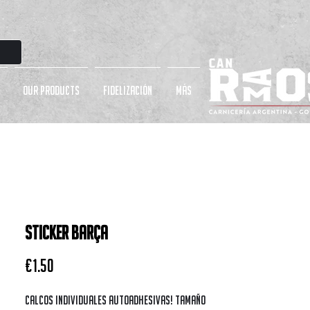
OUR PRODUCTS
Fidelización
más
STICKER BARÇA
Price
€1.50
Calcos individuales autoadhesivas! Tamaño