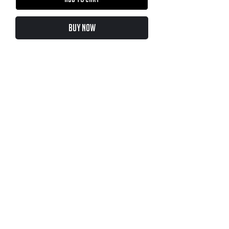
Buy Now
Calcos individuales autoadhesivas!
Tamaño ideal para pegarlas en el termo
MATES RAMOS BCN
En Europa desde ©2021
Founded in Barcelona – Inspired by Argentina
matesramosbcn@gmail.com