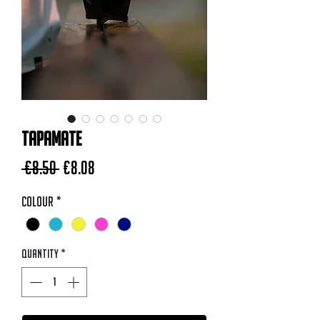
TAPAMATE
Regular Price
Sale Price
 €8.50 
€8.08
Colour
*
Quantity
*