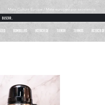
Mate Culture Europe / Mate europeo por excelencia
IZED
BOMBILLAS
Acerca de
Tienda
TERMOS
Acerca de