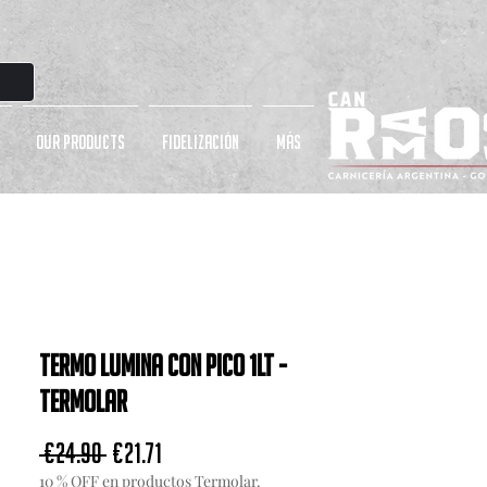
OUR PRODUCTS
Fidelización
más
Termo Lumina con pico 1lt -
Termolar
Regular Price
Sale Price
 €24.90 
€21.71
10 % OFF en productos Termolar.