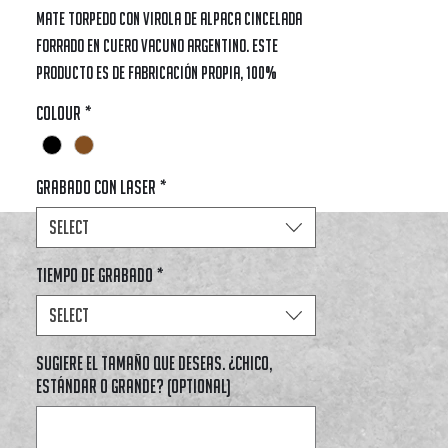
Mate torpedo con virola de alpaca cincelada
forrado en cuero vacuno argentino. Este
producto es de fabricación propia, 100%
artesanal.Para ver más imágenes, ingresar en
Colour
*
nuestro instagram oficial: @mates.ramosbcn
Grabado con Laser
*
Select
Tiempo de Grabado
*
Select
Sugiere el tamaño que deseas. ¿Chico,
estándar o grande? (optional)