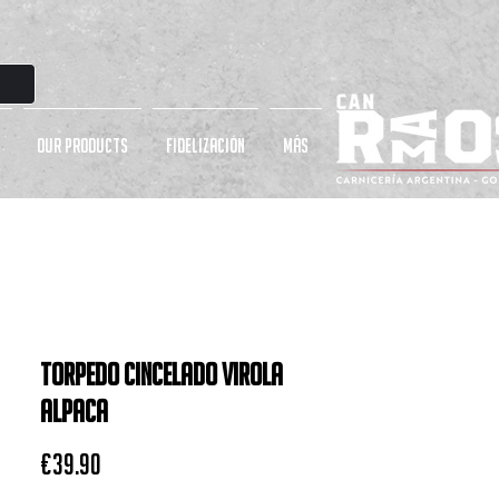
OUR PRODUCTS
Fidelización
más
Torpedo Cincelado Virola
Alpaca
Price
€39.90