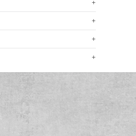
e la opción
"SI"
en el área correspondiente.
el asunto
"Personalizado +
(número de pedido)
".
les del cincelado son creación del artesano, por
 la calabaza. Además, cuentas con nuestro
mate correctamente.
e sus centros de operaciones en Barcelona y
inuamente. Desde opciones de entrega flexibles
te se basan en las necesidades de los clientes