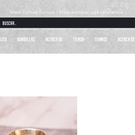
Mate Culture Europe / Mate europeo por excelencia
IZED
BOMBILLAS
Acerca de
Tienda
TERMOS
Acerca de