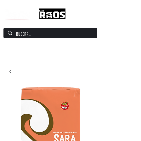
Mate Culture Europe / Mate europeo por
excelencia